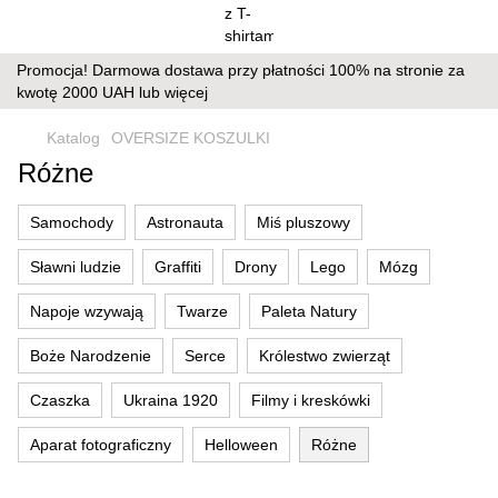
Promocja! Darmowa dostawa przy płatności 100% na stronie za
kwotę 2000 UAH lub więcej
Katalog
OVERSIZE KOSZULKI
Różne
Samochody
Astronauta
Miś pluszowy
Sławni ludzie
Graffiti
Drony
Lego
Mózg
Napoje wzywają
Twarze
Paleta Natury
Boże Narodzenie
Serce
Królestwo zwierząt
Czaszka
Ukraina 1920
Filmy i kreskówki
Aparat fotograficzny
Helloween
Różne