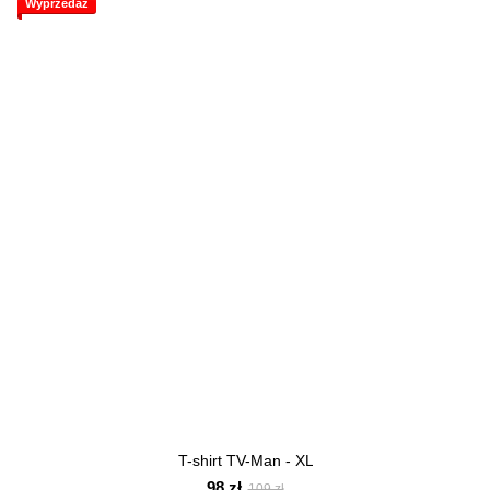
Wyprzedaż
T-shirt TV-Man - XL
98 zł
109 zł