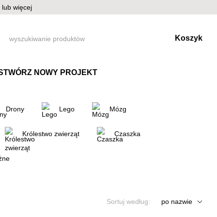
lub więcej
Koszyk
STWÓRZ NOWY PROJEKT
Drony
Lego
Mózg
Królestwo zwierząt
Czaszka
żne
Sortuj według:
po nazwie