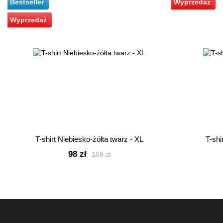
Bestseller
Wyprzedaż
Wyprzedaż
T-shirt Niebiesko-żółta twarz - XL
T-shi
98 zł
109 zł