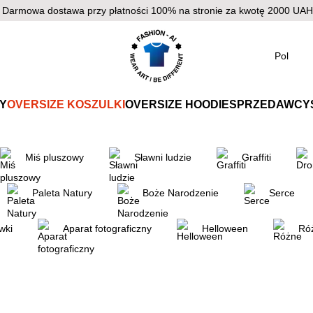
 Darmowa dostawa przy płatności 100% na stronie za kwotę 2000 UAH 
Pol
Y
OVERSIZE KOSZULKI
OVERSIZE HOODIE
SPRZEDAWCY
Miś pluszowy
Sławni ludzie
Graffiti
Paleta Natury
Boże Narodzenie
Serce
wki
Aparat fotograficzny
Helloween
Ró