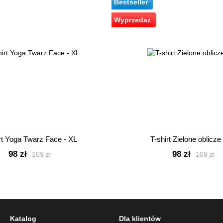
Bestseller
Wyprzedaż
rt Yoga Twarz Face - XL
T-shirt Zielone oblicze
98 zł
98 zł
109 zł
109 zł
Katalog
Dla klientów