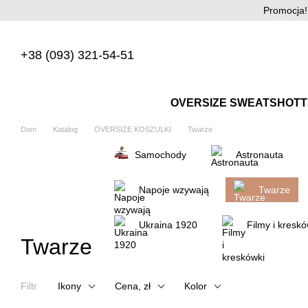
Przejdź do głównej treści
Promocja!
+38 (093) 321-54-51
OVERSIZE SWEATSHOTT
Dom
Katalog
OVERSIZE KOSZULKI
Twarze
Samochody
Astronauta
Napoje wzywają
Twarze
Ukraina 1920
Filmy i kreskó
Twarze
Filtr
Ikony
Cena, zł
Kolor