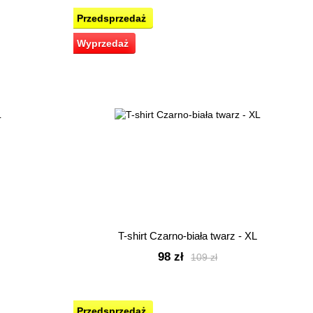
Przedsprzedaż
Wyprzedaż
T-shirt Czarno-biała twarz - XL
98 zł
109 zł
Przedsprzedaż