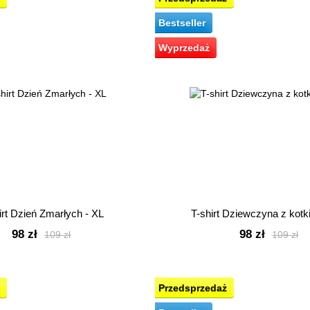
Bestseller
Wyprzedaż
irt Dzień Zmarłych - XL
T-shirt Dziewczyna z kotk
98 zł
98 zł
109 zł
109 zł
Przedsprzedaż