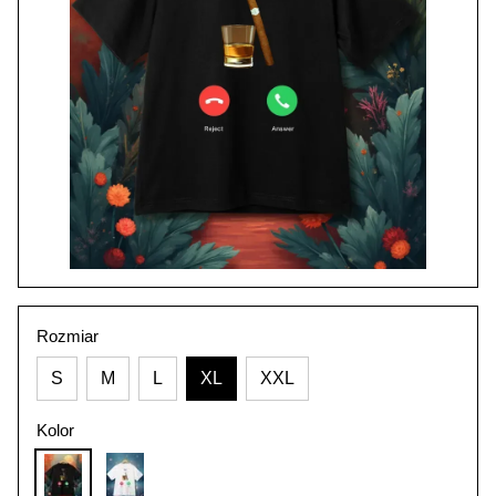
Rozmiar
S
M
L
XL
XXL
Kolor