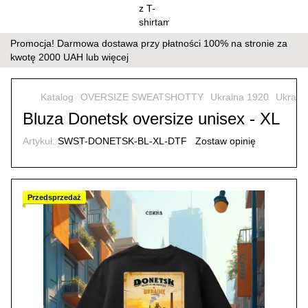
Promocja! Darmowa dostawa przy płatności 100% na stronie za
kwotę 2000 UAH lub więcej
Katalog
OVERSIZE SWEATSHOTTY
Ukraina 1920
Ukrain
Bluza Donetsk oversize unisex - XL
Artykuł:
SWST-DONETSK-BL-XL-DTF
Zostaw opinię
Przedsprzedaż