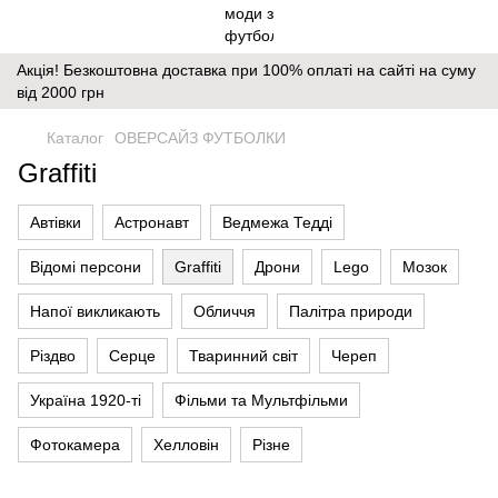
Акція! Безкоштовна доставка при 100% оплаті на сайті на суму
від 2000 грн
Каталог
ОВЕРСАЙЗ ФУТБОЛКИ
Graffiti
Автівки
Астронавт
Ведмежа Тедді
Відомі персони
Graffiti
Дрони
Lego
Мозок
Напої викликають
Обличчя
Палітра природи
Різдво
Серце
Тваринний світ
Череп
Україна 1920-ті
Фільми та Мультфільми
Фотокамера
Хелловін
Різне