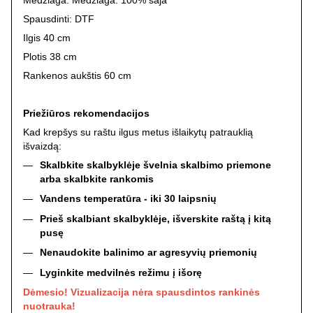
Medžiaga: Medžiaga: 100% saja
Spausdinti: DTF
Ilgis 40 cm
Plotis 38 cm
Rankenos aukštis 60 cm
Priežiūros rekomendacijos
Kad krepšys su raštu ilgus metus išlaikytų patrauklią
išvaizdą:
Skalbkite skalbyklėje švelnia skalbimo priemone
arba skalbkite rankomis
Vandens temperatūra - iki 30 laipsnių
Prieš skalbiant skalbyklėje, išverskite raštą į kitą
pusę
Nenaudokite balinimo ar agresyvių priemonių
Lyginkite medvilnės režimu į išorę
Dėmesio! Vizualizacija nėra spausdintos rankinės
nuotrauka!