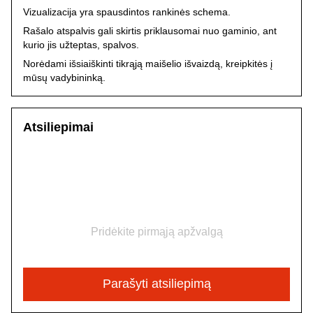
Vizualizacija yra spausdintos rankinės schema.
Rašalo atspalvis gali skirtis priklausomai nuo gaminio, ant
kurio jis užteptas, spalvos.
Norėdami išsiaiškinti tikrąją maišelio išvaizdą, kreipkitės į
mūsų vadybininką.
Atsiliepimai
Pridėkite pirmąją apžvalgą
Parašyti atsiliepimą