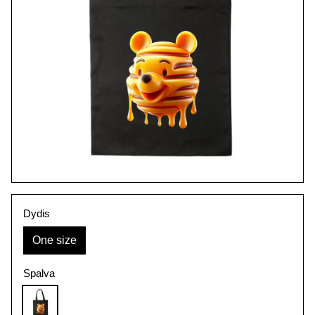
Dydis
One size
Spalva