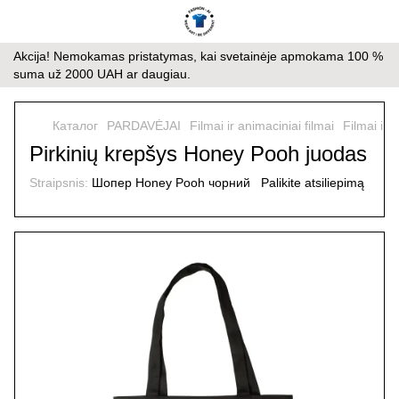
Akcija! Nemokamas pristatymas, kai svetainėje apmokama 100 %
suma už 2000 UAH ar daugiau.
Каталог
PARDAVĖJAI
Filmai ir animaciniai filmai
Filmai ir 
Pirkinių krepšys Honey Pooh juodas
Straipsnis:
Шопер Honey Pooh чорний
Palikite atsiliepimą