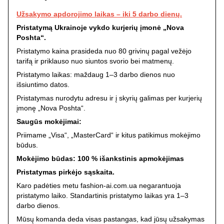
Užsakymo apdorojimo laikas – iki 5 darbo dienų.
Pristatymą Ukrainoje vykdo kurjerių įmonė „Nova
Poshta“.
Pristatymo kaina prasideda nuo 80 grivinų pagal vežėjo
tarifą ir priklauso nuo siuntos svorio bei matmenų.
Pristatymo laikas: maždaug 1–3 darbo dienos nuo
išsiuntimo datos.
Pristatymas nurodytu adresu ir į skyrių galimas per kurjerių
įmonę „Nova Poshta“.
Saugūs mokėjimai:
Priimame „Visa“, „MasterCard“ ir kitus patikimus mokėjimo
būdus.
Mokėjimo būdas: 100 % išankstinis apmokėjimas
Pristatymas pirkėjo sąskaita.
Karo padėties metu fashion-ai.com.ua negarantuoja
pristatymo laiko. Standartinis pristatymo laikas yra 1–3
darbo dienos.
Mūsų komanda deda visas pastangas, kad jūsų užsakymas