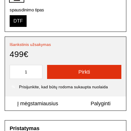
spausdinimo tipas
DTF
Išankstinis užsakymas
499€
Pirkti
Prisijunkite
, kad būtų rodoma sukaupta nuolaida
%
Į mėgstamiausius
Palyginti
Pristatymas