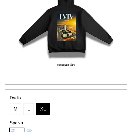
Dydis
M
L
XL
Spalva