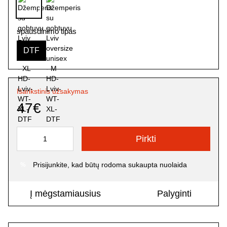
spausdinimo tipas
DTF
Išankstinis užsakymas
47€
Pirkti
Prisijunkite
, kad būtų rodoma sukaupta nuolaida
%
Į mėgstamiausius
Palyginti