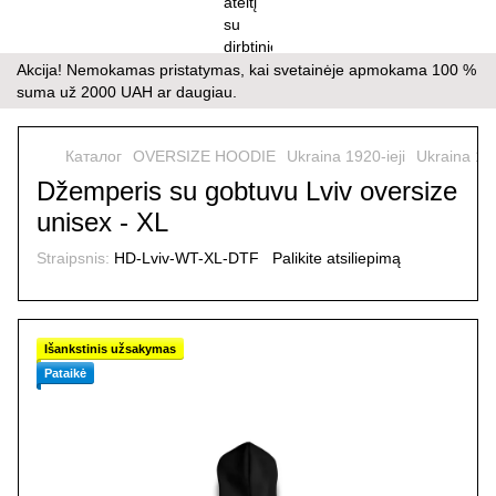
Akcija! Nemokamas pristatymas, kai svetainėje apmokama 100 %
suma už 2000 UAH ar daugiau.
Каталог
OVERSIZE HOODIE
Ukraina 1920-ieji
Ukraina 192
Džemperis su gobtuvu Lviv oversize
unisex - XL
Straipsnis:
HD-Lviv-WT-XL-DTF
Palikite atsiliepimą
Išankstinis užsakymas
Pataikė