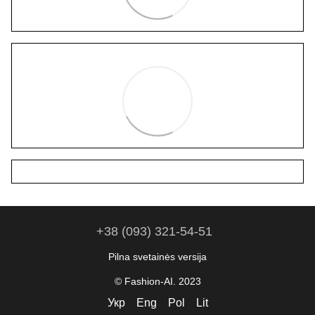
+38 (093) 321-54-51
Pilna svetainės versija
© Fashion-AI. 2023
Укр
Eng
Pol
Lit