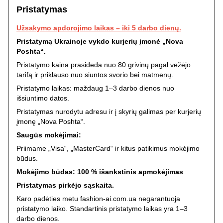
Pristatymas
Užsakymo apdorojimo laikas – iki 5 darbo dienų.
Pristatymą Ukrainoje vykdo kurjerių įmonė „Nova
Poshta“.
Pristatymo kaina prasideda nuo 80 grivinų pagal vežėjo
tarifą ir priklauso nuo siuntos svorio bei matmenų.
Pristatymo laikas: maždaug 1–3 darbo dienos nuo
išsiuntimo datos.
Pristatymas nurodytu adresu ir į skyrių galimas per kurjerių
įmonę „Nova Poshta“.
Saugūs mokėjimai:
Priimame „Visa“, „MasterCard“ ir kitus patikimus mokėjimo
būdus.
Mokėjimo būdas: 100 % išankstinis apmokėjimas
Pristatymas pirkėjo sąskaita.
Karo padėties metu fashion-ai.com.ua negarantuoja
pristatymo laiko. Standartinis pristatymo laikas yra 1–3
darbo dienos.