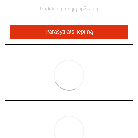
Pridėkite pirmąją apžvalgą
Parašyti atsiliepimą