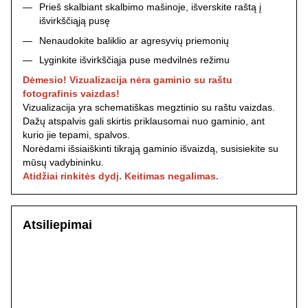
Prieš skalbiant skalbimo mašinoje, išverskite raštą į
išvirkščiąją pusę
Nenaudokite baliklio ar agresyvių priemonių
Lyginkite išvirkščiąja puse medvilnės režimu
Dėmesio! Vizualizacija nėra gaminio su raštu
fotografinis vaizdas!
Vizualizacija yra schematiškas megztinio su raštu vaizdas.
Dažų atspalvis gali skirtis priklausomai nuo gaminio, ant
kurio jie tepami, spalvos.
Norėdami išsiaiškinti tikrąją gaminio išvaizdą, susisiekite su
mūsų vadybininku.
Atidžiai rinkitės dydį. Keitimas negalimas.
Atsiliepimai