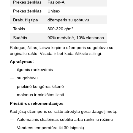
Prekės ženklas
Fasion-AI
Prekės ženklas
Unisex
Drabužių tipa
džemperis su gobtuvu
Tankis
300-320 g/m²
Sudėtis
90% medvilnė, 10% elastanas
Patogus, šiltas, laisvo kirpimo džemperis su gobtuvu su
originaliu raštu. Visada ir bet kada išliksite stilingi.
Aprašymas:
ilgomis rankovėmis
su gobtuvu
priekinė kengūros kišenė
malonus ir minkštas liesti
Priežiūros rekomendacijos
Kad jūsų džemperis su raštu atrodytų gerai daugelį metų:
Automatinis skalbimas subtiliu arba rankiniu režimu
Vandens temperatūra iki 30 laipsnių