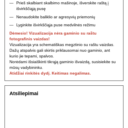
Prieš skalbiant skalbimo mašinoje, išverskite raštą į
išvirkščiąją pusę
Nenaudokite baliklio ar agresyvių priemonių
Lyginkite išvirkščiąja puse medvilnės režimu
Dėmesio! Vizualizacija nėra gaminio su raštu
fotografinis vaizdas!
Vizualizacija yra schematiškas megztinio su raštu vaizdas.
Dažų atspalvis gali skirtis priklausomai nuo gaminio, ant
kurio jie tepami, spalvos.
Norėdami išsiaiškinti tikrąją gaminio išvaizdą, susisiekite su
mūsų vadybininku.
Atidžiai rinkitės dydį. Keitimas negalimas.
Atsiliepimai