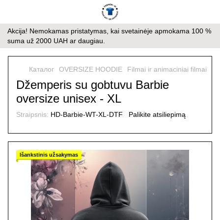
Akcija! Nemokamas pristatymas, kai svetainėje apmokama 100 %
suma už 2000 UAH ar daugiau.
Каталог
OVERSIZE HOODIE
Filmai ir animaciniai filmai
Fi
Džemperis su gobtuvu Barbie
oversize unisex - XL
Straipsnis:
HD-Barbie-WT-XL-DTF
Palikite atsiliepimą
Išankstinis užsakymas