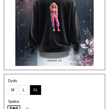
Dydis
M
L
XL
Spalva