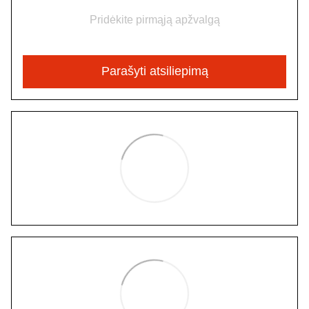
Pridėkite pirmąją apžvalgą
Parašyti atsiliepimą