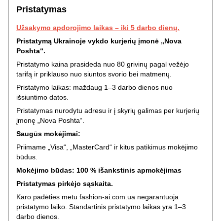
Pristatymas
Užsakymo apdorojimo laikas – iki 5 darbo dienų.
Pristatymą Ukrainoje vykdo kurjerių įmonė „Nova
Poshta“.
Pristatymo kaina prasideda nuo 80 grivinų pagal vežėjo
tarifą ir priklauso nuo siuntos svorio bei matmenų.
Pristatymo laikas: maždaug 1–3 darbo dienos nuo
išsiuntimo datos.
Pristatymas nurodytu adresu ir į skyrių galimas per kurjerių
įmonę „Nova Poshta“.
Saugūs mokėjimai:
Priimame „Visa“, „MasterCard“ ir kitus patikimus mokėjimo
būdus.
Mokėjimo būdas: 100 % išankstinis apmokėjimas
Pristatymas pirkėjo sąskaita.
Karo padėties metu fashion-ai.com.ua negarantuoja
pristatymo laiko. Standartinis pristatymo laikas yra 1–3
darbo dienos.