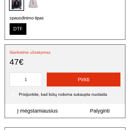
spausdinimo tipas
DTF
Išankstinis užsakymas
47€
Pirkti
Prisijunkite
, kad būtų rodoma sukaupta nuolaida
%
Į mėgstamiausius
Palyginti