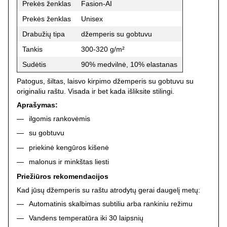
Prekės ženklas
Fasion-AI
Prekės ženklas
Unisex
Drabužių tipa
džemperis su gobtuvu
Tankis
300-320 g/m²
Sudėtis
90% medvilnė, 10% elastanas
Patogus, šiltas, laisvo kirpimo džemperis su gobtuvu su
originaliu raštu. Visada ir bet kada išliksite stilingi.
Aprašymas:
ilgomis rankovėmis
su gobtuvu
priekinė kengūros kišenė
malonus ir minkštas liesti
Priežiūros rekomendacijos
Kad jūsų džemperis su raštu atrodytų gerai daugelį metų:
Automatinis skalbimas subtiliu arba rankiniu režimu
Vandens temperatūra iki 30 laipsnių