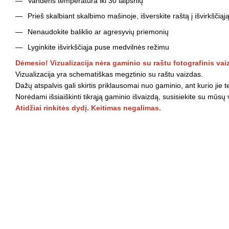
Vandens temperatūra iki 30 laipsnių
Prieš skalbiant skalbimo mašinoje, išverskite raštą į išvirkščiąj
Nenaudokite baliklio ar agresyvių priemonių
Lyginkite išvirkščiąja puse medvilnės režimu
Dėmesio! Vizualizacija nėra gaminio su raštu fotografinis vai
Vizualizacija yra schematiškas megztinio su raštu vaizdas.
Dažų atspalvis gali skirtis priklausomai nuo gaminio, ant kurio jie 
Norėdami išsiaiškinti tikrąją gaminio išvaizdą, susisiekite su mūsų
Atidžiai rinkitės dydį. Keitimas negalimas.