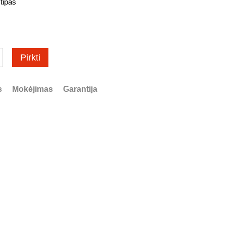
tipas
Pirkti
s
Mokėjimas
Garantija