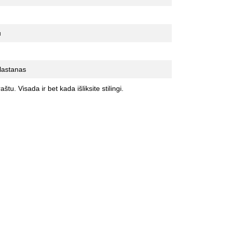
u
lastanas
tu. Visada ir bet kada išliksite stilingi.