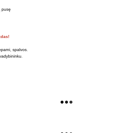
ą pusę
zdas!
tepami, spalvos.
 vadybininku.