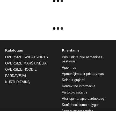
Katalogas
Klientams
OVERSIZE SWEATSHIRTS
Prisijunkite prie asmeninės
paskyros
OVERSIZE MARŠKINĖLIAI
Apie mus
OVERSIZE HOODIE
Apmokėjimas ir pristatymas
PARDAVĖJAI
Keisti ir grąžinti
KURTI DIZAINĄ
Kontaktinė informacija
Vartotojo sutartis
Atsiliepimai apie parduotuvę
Konfidencialumo sąlygos
Nuosavas atspaudas