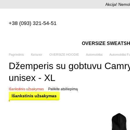
Pereiti prie pagrindinio turinio
Akcija! Nemo
+38 (093) 321-54-51
OVERSIZE SWEATSH
Pagrindinis
Каталог
OVERSIZE HOODIE
Automobiliai
Automobiliai F
Džemperis su gobtuvu Camry
unisex - XL
Išankstinis užsakymas
Palikite atsiliepimą
Išankstinis užsakymas