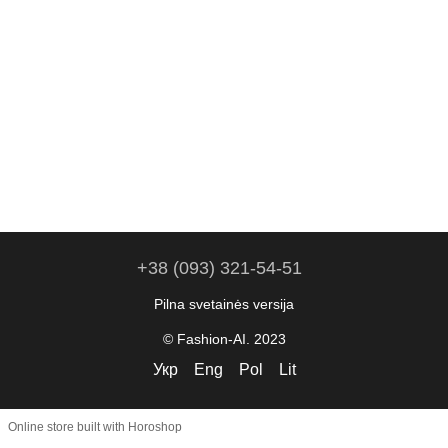
+38 (093) 321-54-51
Pilna svetainės versija
© Fashion-AI. 2023
Укр
Eng
Pol
Lit
Online store built with Horoshop