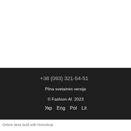
+38 (093) 321-54-51
Pilna svetainės versija
© Fashion-AI. 2023
Укр
Eng
Pol
Lit
Online store built with Horoshop